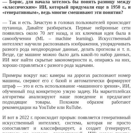
— Борис, для начала хотелось бы понять разницу между
«классическим» ИИ, который придумали еще в 1950 г., и
«генеративным», ведь многие смешивают эти понятия?
— Так и есть. Зачастую в головах пользователей происходит
путаница. Давайте разбираться. Первые нейронные сети
появились около 70 лет назад, и их ключевая идея была в
самообучении (ML – machine learning). Искусственный
интеллект научили распознавать изображения, упорядочивать
разного рода неоднородные данные, делать прогнозы и т. п.
Везде, где машине можно было дать какой-то набор данных,
ИИ мог найти скрытые закономерности и, опираясь на них,
хорошо справляться с разного рода задачами.
Примеры вокруг нас: камеры на дорогах распознают номер
машины, сверяют его с базой и автоматически формируют
штраф — это и есть использование «машинного зрения», ИИ,
обученный под конкретную узкую задачу. На маркетплейсах
алгоритмы анализируют наше поведение и предлагают
подходящие товары. Похожим образом работают
рекомендации на YouTube или RuTube.
И вот в 2022 г. происходит прорыв: появляется генеративный
искусственный интеллект, система, которая не просто
сопоставляет и классифицирует, а создает (генерирует,