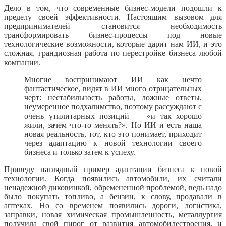
Дело в том, что современные бизнес-модели подошли к
пределу своей эффективности. Настоящим вызовом для
предпринимателей становится необходимость
трансформировать бизнес-процессы под новые
технологические возможности, которые дарит нам ИИ, и это
сложная, грандиозная работа по перестройке бизнеса любой
компании.
Многие воспринимают ИИ как нечто
фантастическое, видят в ИИ много отрицательных
черт: нестабильность работы, ложные ответы,
неумеренное подхалимство, поэтому рассуждают с
очень утилитарных позиций — «и так хорошо
жили, зачем что-то менять?». Но ИИ и есть наша
новая реальность, тот, кто это понимает, приходит
через адаптацию к новой технологии своего
бизнеса и только затем к успеху.
Приведу наглядный пример адаптации бизнеса к новой
технологии. Когда появились автомобили, их считали
ненадежной диковинкой, обремененной проблемой, ведь надо
было покупать топливо, а бензин, к слову, продавали в
аптеках. Но со временем появились дороги, логистика,
заправки, новая химическая промышленность, металлургия
получила свой пирог от развития автомобилестроения, и