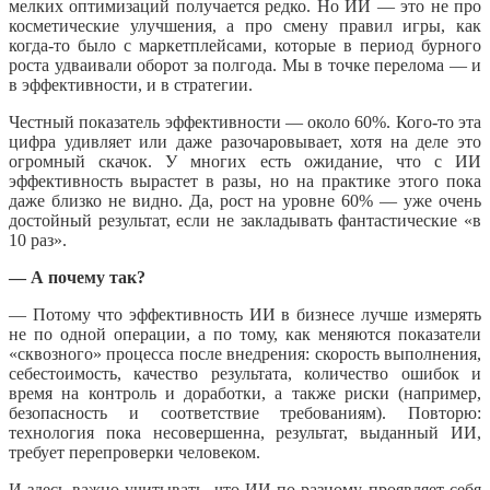
мелких оптимизаций получается редко. Но ИИ — это не про
косметические улучшения, а про смену правил игры, как
когда-то было с маркетплейсами, которые в период бурного
роста удваивали оборот за полгода. Мы в точке перелома — и
в эффективности, и в стратегии.
Честный показатель эффективности — около 60%. Кого-то эта
цифра удивляет или даже разочаровывает, хотя на деле это
огромный скачок. У многих есть ожидание, что с ИИ
эффективность вырастет в разы, но на практике этого пока
даже близко не видно. Да, рост на уровне 60% — уже очень
достойный результат, если не закладывать фантастические «в
10 раз».
— А почему так?
— Потому что эффективность ИИ в бизнесе лучше измерять
не по одной операции, а по тому, как меняются показатели
«сквозного» процесса после внедрения: скорость выполнения,
себестоимость, качество результата, количество ошибок и
время на контроль и доработки, а также риски (например,
безопасность и соответствие требованиям). Повторю:
технология пока несовершенна, результат, выданный ИИ,
требует перепроверки человеком.
И здесь важно учитывать, что ИИ по-разному проявляет себя