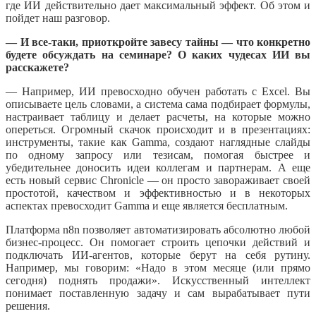
где ИИ действительно дает максимальный эффект. Об этом и
пойдет наш разговор.
— И все-таки, приоткройте завесу тайны — что конкретно
будете обсуждать на семинаре? О каких чудесах ИИ вы
расскажете?
— Например, ИИ превосходно обучен работать с Excel. Вы
описываете цель словами, а система сама подбирает формулы,
настраивает таблицу и делает расчеты, на которые можно
опереться. Огромный скачок происходит и в презентациях:
инструменты, такие как Gamma, создают наглядные слайды
по одному запросу или тезисам, помогая быстрее и
убедительнее доносить идеи коллегам и партнерам. А еще
есть новый сервис Chronicle — он просто завораживает своей
простотой, качеством и эффективностью и в некоторых
аспектах превосходит Gamma и еще является бесплатным.
Платформа n8n позволяет автоматизировать абсолютно любой
бизнес-процесс. Он помогает строить цепочки действий и
подключать ИИ-агентов, которые берут на себя рутину.
Например, мы говорим: «Надо в этом месяце (или прямо
сегодня) поднять продажи». Искусственный интеллект
понимает поставленную задачу и сам вырабатывает пути
решения.