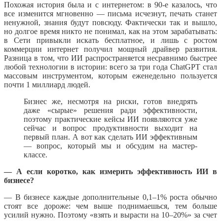
Похожая история была и с интернетом: в 90-е казалось, что
все изменится мгновенно — письма исчезнут, печать станет
ненужной, знания будут повсюду. Фактически так и вышло,
но долгое время никто не понимал, как на этом зарабатывать:
в Сети привыкли искать бесплатное, и лишь с ростом
коммерции интернет получил мощный драйвер развития.
Разница в том, что ИИ распространяется несравнимо быстрее
любой технологии в истории: всего за три года ChatGPT стал
массовым инструментом, которым еженедельно пользуется
почти 1 миллиард людей.
Бизнес же, несмотря на риски, готов внедрять
даже «сырые» решения ради эффективности,
поэтому практические кейсы ИИ появляются уже
сейчас и вопрос продуктивности выходит на
первый план. А вот как сделать ИИ эффективным
— вопрос, который мы и обсудим на мастер-
классе.
— А если коротко, как измерить эффективность ИИ в
бизнесе?
— В бизнесе каждые дополнительные 0,1–1% роста обычно
стоят все дороже: чем выше поднимаешься, тем больше
усилий нужно. Поэтому «взять и вырасти на 10–20%» за счет