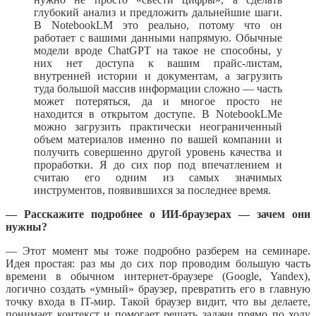
глубокий анализ и предложить дальнейшие шаги.
В NotebookLM это реально, потому что он
работает с вашими данными напрямую. Обычные
модели вроде ChatGPT на такое не способны, у
них нет доступа к вашим прайс-листам,
внутренней истории и документам, а загрузить
туда большой массив информации сложно — часть
может потеряться, да и многое просто не
находится в открытом доступе. В NotebookLMе
можно загрузить практически неограниченный
объем материалов именно по вашей компании и
получить совершенно другой уровень качества и
проработки. Я до сих пор под впечатлением и
считаю его одним из самых значимых
инструментов, появившихся за последнее время.
— Расскажите подробнее о ИИ-браузерах — зачем они
нужны?
— Этот момент мы тоже подробно разберем на семинаре.
Идея простая: раз мы до сих пор проводим большую часть
времени в обычном интернет-браузере (Google, Yandex),
логично создать «умный» браузер, превратить его в главную
точку входа в IT-мир. Такой браузер видит, что вы делаете,
понимает контекст и помогает решать задачи прямо по ходу