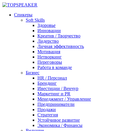
Спикеры
Soft Skills
Здоровье
Инновации
Креатив / Творчество
Лидерство
Личная эффективность
Мотивация
Нетворкинг
Переговоры
Работа в команде
Бизнес
HR / Персонал
Брендинг
Ивестиции / Венчур
Маркетинг и PR
Менеджмент / Управление
Предприниматели
Продажи
Стратегия
Устойчивое развитие
Экономика / Финансы
Ведущие