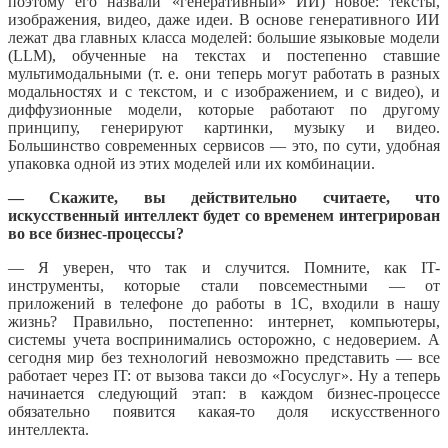
поэтому его назвали «генеративный» ИИ) новое: тексты,
изображения, видео, даже идеи. В основе генеративного ИИ
лежат два главных класса моделей: большие языковые модели
(LLM), обученные на текстах и постепенно ставшие
мультимодальными (т. е. они теперь могут работать в разных
модальностях и с текстом, и с изображением, и с видео), и
диффузионные модели, которые работают по другому
принципу, генерируют картинки, музыку и видео.
Большинство современных сервисов — это, по сути, удобная
упаковка одной из этих моделей или их комбинации.
— Скажите, вы действительно считаете, что
искусственный интеллект будет со временем интегрирован
во все бизнес-процессы?
— Я уверен, что так и случится. Помните, как IT-
инструменты, которые стали повсеместными — от
приложений в телефоне до работы в 1С, входили в нашу
жизнь? Правильно, постепенно: интернет, компьютеры,
системы учета воспринимались осторожно, с недоверием. А
сегодня мир без технологий невозможно представить — все
работает через IT: от вызова такси до «Госуслуг». Ну а теперь
начинается следующий этап: в каждом бизнес-процессе
обязательно появится какая-то доля искусственного
интеллекта.