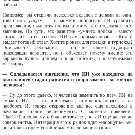
работы.
Например, вы открыли несколько вкладок с ценами на один
товар или услугу — и можете попросить ИИ сравнить
предложения, выделить плюсы и минусы и подсказать, что
выгоднее. По сути, это развитие «умного поиска»: вместо
списка из сотен ссылок ИИ сам просматривает сайты и
выдает готовый ответ. Хотите рюкзак для поездки в турпоход?
Описываете требования, а он не только подбирает
подходящие варианты, но и объясняет, почему именно эти
варианты лучше, причем и в российских, и в зарубежных
магазинах.
— Складывается ощущение, что ИИ уже находится на
высочайшей стадии развития и скоро заменит во многом
человека?
— Ну до этого далеко, и человека заменить во всем ИИ не
сможет. ИИ — это инструмент, помощник людей, а не
наоборот. И, говоря откровенно, мы все еще находимся в
начальной стадии эксперимента. С момента появления
ChatGPT прошло чуть больше трех лет, но ИИ еще далеко до
совершенства. Интеграция его в рынок идет «на ощупь», мы
пока только ищем устойчивые модели монетизации.