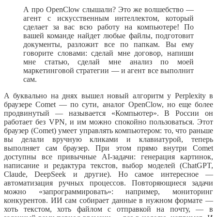
А про OpenClow слышали? Это же волшебство —
агент с искусственным интеллектом, который
сделает за вас всю работу на компьютере! По
вашей команде найдет любые файлы, подготовит
документы, разложит все по папкам. Вы ему
говорите словами: сделай мне договор, напиши
мне статью, сделай мне анализ по моей
маркетинговой стратегии — и агент все выполнит
сам.
А буквально на днях вышел новый алгоритм у Perplexity в
браузере Comet — по сути, аналог OpenClow, но еще более
продвинутый — называется «Компьютер». В России он
работает без VPN, и им можно спокойно пользоваться. Этот
браузер (Comet) умеет управлять компьютером: то, что раньше
вы делали вручную кликами и клавиатурой, теперь
выполняет сам браузер. При этом прямо внутри Comet
доступны все привычные AI-задачи: генерация картинок,
написание и редактура текстов, выбор моделей (ChatGPT,
Claude, DeepSeek и другие). Но самое интересное —
автоматизация ручных процессов. Повторяющиеся задачи
можно «запрограммировать»: например, мониторинг
конкурентов. ИИ сам собирает данные в нужном формате —
хоть текстом, хоть файлом с отправкой на почту, — в