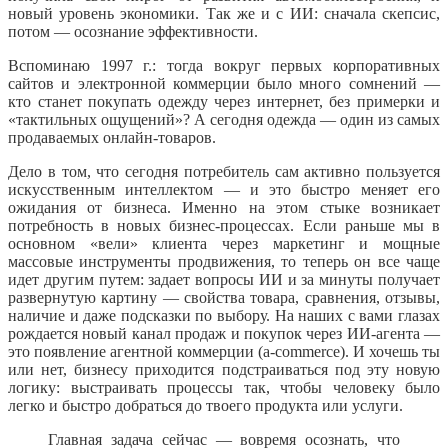
новый уровень экономики. Так же и с ИИ: сначала скепсис,
потом — осознание эффективности.
Вспоминаю 1997 г.: тогда вокруг первых корпоративных
сайтов и электронной коммерции было много сомнений —
кто станет покупать одежду через интернет, без примерки и
«тактильных ощущений»? А сегодня одежда — один из самых
продаваемых онлайн-товаров.
Дело в том, что сегодня потребитель сам активно пользуется
искусственным интеллектом — и это быстро меняет его
ожидания от бизнеса. Именно на этом стыке возникает
потребность в новых бизнес-процессах. Если раньше мы в
основном «вели» клиента через маркетинг и мощные
массовые инструменты продвижения, то теперь он все чаще
идет другим путем: задает вопросы ИИ и за минуты получает
развернутую картину — свойства товара, сравнения, отзывы,
наличие и даже подсказки по выбору. На наших с вами глазах
рождается новый канал продаж и покупок через ИИ-агента —
это появление агентной коммерции (a-commerce). И хочешь ты
или нет, бизнесу приходится подстраиваться под эту новую
логику: выстраивать процессы так, чтобы человеку было
легко и быстро добраться до твоего продукта или услуги.
Главная задача сейчас — вовремя осознать, что