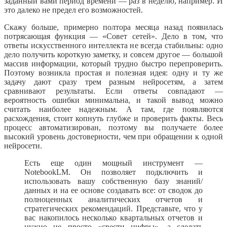
заданный вами период времени — раз в неделю, например. И
это далеко не предел его возможностей.
Скажу больше, примерно полтора месяца назад появилась
потрясающая функция — «Совет сетей». Дело в том, что
ответы искусственного интеллекта не всегда стабильны: одно
дело получить короткую заметку, и совсем другое — большой
массив информации, который трудно быстро перепроверить.
Поэтому возникла простая и полезная идея: одну и ту же
задачу дают сразу трем разным нейросетям, а затем
сравнивают результаты. Если ответы совпадают —
вероятность ошибки минимальна, и такой вывод можно
считать наиболее надежным. А там, где появляются
расхождения, стоит копнуть глубже и проверить факты. Весь
процесс автоматизирован, поэтому вы получаете более
высокий уровень достоверности, чем при обращении к одной
нейросети.
Есть еще один мощный инструмент —
NotebookLM. Он позволяет подключить и
использовать вашу собственную базу знаний/
данных и на ее основе создавать все: от сводок до
полноценных аналитических отчетов и
стратегических рекомендаций. Представьте, что у
вас накопилось несколько квартальных отчетов и
нужно не просто «свести цифры», а сделать