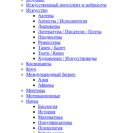
Искусственный интеллект и нейросети
Искусство
Актеры
Артисты / Исполнители
Дирижеры
Литература / Писатели / Поэты
Продюсеры
Режиссеры
Танец / Балет
Театр / Кино
Художники / Искусствоведы
Космонавты
Коуч
Международный бизнес
Азия
Африка
Менторы
Мотивационные
Наука
Биология
История
Математика
Популяризаторы
Психология