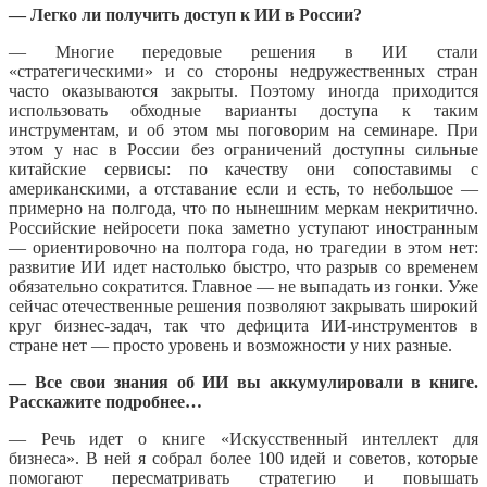
— Легко ли получить доступ к ИИ в России?
— Многие передовые решения в ИИ стали
«стратегическими» и со стороны недружественных стран
часто оказываются закрыты. Поэтому иногда приходится
использовать обходные варианты доступа к таким
инструментам, и об этом мы поговорим на семинаре. При
этом у нас в России без ограничений доступны сильные
китайские сервисы: по качеству они сопоставимы с
американскими, а отставание если и есть, то небольшое —
примерно на полгода, что по нынешним меркам некритично.
Российские нейросети пока заметно уступают иностранным
— ориентировочно на полтора года, но трагедии в этом нет:
развитие ИИ идет настолько быстро, что разрыв со временем
обязательно сократится. Главное — не выпадать из гонки. Уже
сейчас отечественные решения позволяют закрывать широкий
круг бизнес-задач, так что дефицита ИИ-инструментов в
стране нет — просто уровень и возможности у них разные.
— Все свои знания об ИИ вы аккумулировали в книге.
Расскажите подробнее…
— Речь идет о книге «Искусственный интеллект для
бизнеса». В ней я собрал более 100 идей и советов, которые
помогают пересматривать стратегию и повышать