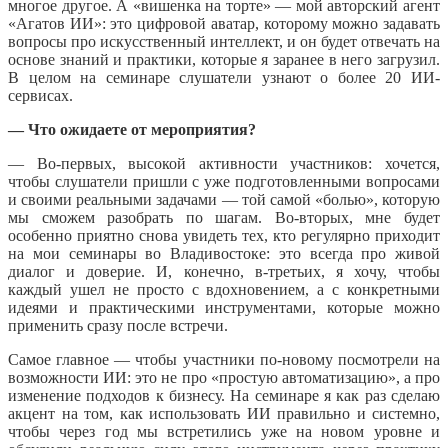
многое другое. А «вишенка на торте» — мой авторский агент
«Агатов ИИ»: это цифровой аватар, которому можно задавать
вопросы про искусственный интеллект, и он будет отвечать на
основе знаний и практики, которые я заранее в него загрузил.
В целом на семинаре слушатели узнают о более 20 ИИ-
сервисах.
— Что ожидаете от мероприятия?
— Во-первых, высокой активности участников: хочется,
чтобы слушатели пришли с уже подготовленными вопросами
и своими реальными задачами — той самой «болью», которую
мы сможем разобрать по шагам. Во-вторых, мне будет
особенно приятно снова увидеть тех, кто регулярно приходит
на мои семинары во Владивостоке: это всегда про живой
диалог и доверие. И, конечно, в-третьих, я хочу, чтобы
каждый ушел не просто с вдохновением, а с конкретными
идеями и практическими инструментами, которые можно
применить сразу после встречи.
Самое главное — чтобы участники по-новому посмотрели на
возможности ИИ: это не про «простую автоматизацию», а про
изменение подходов к бизнесу. На семинаре я как раз сделаю
акцент на том, как использовать ИИ правильно и системно,
чтобы через год мы встретились уже на новом уровне и