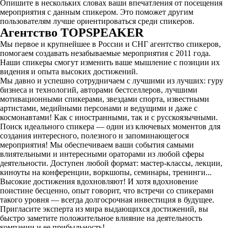
Опишите в нескольких словах ваши впечатления от посещения
мероприятия с данным спикером. Это поможет другим
пользователям лучше ориентироваться среди спикеров.
Агентство
TOPSPEAKER
Мы первое и крупнейшее в России и СНГ агентство спикеров,
помогаем создавать незабываемые мероприятия с 2011 года.
Наши спикеры смогут изменить ваше мышление с позиции их
видения и опыта высоких достижений.
Мы давно и успешно сотрудничаем с лучшими из лучших: гуру
бизнеса и технологий, авторами бестселлеров, лучшими
мотивационными спикерами, звездами спорта, известными
артистами, медийными персонами и ведущими и даже с
космонавтами! Как с иностранными, так и с русскоязычными.
Поиск идеального спикера — один из ключевых моментов для
создания интересного, полезного и запоминающегося
мероприятия! Мы обеспечиваем ваши события самыми
влиятельными и интересными ораторами из любой сферы
деятельности. Доступен любой формат: мастер-классы, лекции,
киноуты на конференции, воркшопы, семинары, тренинги...
Высокие достижения вдохновляют! И хотя вдохновение
поистине бесценно, опыт говорит, что встречи со спикерами
такого уровня — всегда долгосрочная инвестиция в будущее.
Пригласите эксперта из мира выдающихся достижений, вы
быстро заметите положительное влияние на деятельность
компании и ее прибыльность!