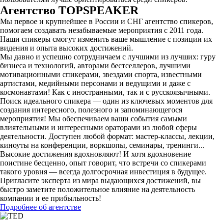
Агентство
TOPSPEAKER
Мы первое и крупнейшее в России и СНГ агентство спикеров,
помогаем создавать незабываемые мероприятия с 2011 года.
Наши спикеры смогут изменить ваше мышление с позиции их
видения и опыта высоких достижений.
Мы давно и успешно сотрудничаем с лучшими из лучших: гуру
бизнеса и технологий, авторами бестселлеров, лучшими
мотивационными спикерами, звездами спорта, известными
артистами, медийными персонами и ведущими и даже с
космонавтами! Как с иностранными, так и с русскоязычными.
Поиск идеального спикера — один из ключевых моментов для
создания интересного, полезного и запоминающегося
мероприятия! Мы обеспечиваем ваши события самыми
влиятельными и интересными ораторами из любой сферы
деятельности. Доступен любой формат: мастер-классы, лекции,
киноуты на конференции, воркшопы, семинары, тренинги...
Высокие достижения вдохновляют! И хотя вдохновение
поистине бесценно, опыт говорит, что встречи со спикерами
такого уровня — всегда долгосрочная инвестиция в будущее.
Пригласите эксперта из мира выдающихся достижений, вы
быстро заметите положительное влияние на деятельность
компании и ее прибыльность!
Подробнее об агентстве