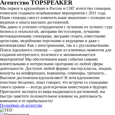
Агентство
TOPSPEAKER
Мы первое и крупнейшее в России и СНГ агентство спикеров,
помогаем создавать незабываемые мероприятия с 2011 года.
Наши спикеры смогут изменить ваше мышление с позиции их
видения и опыта высоких достижений.
Мы давно и успешно сотрудничаем с лучшими из лучших: гуру
бизнеса и технологий, авторами бестселлеров, лучшими
мотивационными спикерами, звездами спорта, известными
артистами, медийными персонами и ведущими и даже с
космонавтами! Как с иностранными, так и с русскоязычными.
Поиск идеального спикера — один из ключевых моментов для
создания интересного, полезного и запоминающегося
мероприятия! Мы обеспечиваем ваши события самыми
влиятельными и интересными ораторами из любой сферы
деятельности. Доступен любой формат: мастер-классы, лекции,
киноуты на конференции, воркшопы, семинары, тренинги...
Высокие достижения вдохновляют! И хотя вдохновение
поистине бесценно, опыт говорит, что встречи со спикерами
такого уровня — всегда долгосрочная инвестиция в будущее.
Пригласите эксперта из мира выдающихся достижений, вы
быстро заметите положительное влияние на деятельность
компании и ее прибыльность!
Подробнее об агентстве