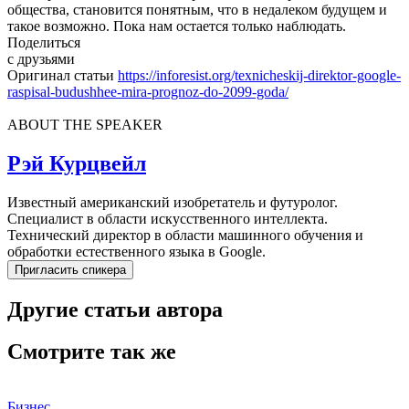
общества, становится понятным, что в недалеком будущем и
такое возможно. Пока нам остается только наблюдать.
Поделиться
с друзьями
Оригинал статьи
https://inforesist.org/texnicheskij-direktor-google-
raspisal-budushhee-mira-prognoz-do-2099-goda/
ABOUT THE SPEAKER
Рэй Курцвейл
Известный американский изобретатель и футуролог.
Специалист в области искусственного интеллекта.
Технический директор в области машинного обучения и
обработки естественного языка в Google.
Пригласить спикера
Другие статьи автора
Смотрите так же
Бизнес