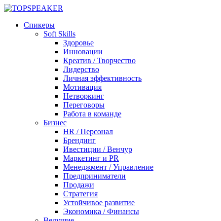
Спикеры
Soft Skills
Здоровье
Инновации
Креатив / Творчество
Лидерство
Личная эффективность
Мотивация
Нетворкинг
Переговоры
Работа в команде
Бизнес
HR / Персонал
Брендинг
Ивестиции / Венчур
Маркетинг и PR
Менеджмент / Управление
Предприниматели
Продажи
Стратегия
Устойчивое развитие
Экономика / Финансы
Ведущие