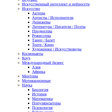
Искусственный интеллект и нейросети
Искусство
Актеры
Артисты / Исполнители
Дирижеры
Литература / Писатели / Поэты
Продюсеры
Режиссеры
Танец / Балет
Театр / Кино
Художники / Искусствоведы
Космонавты
Коуч
Международный бизнес
Азия
Африка
Менторы
Мотивационные
Наука
Биология
История
Математика
Популяризаторы
Психология