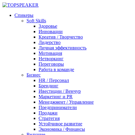
Спикеры
Soft Skills
Здоровье
Инновации
Креатив / Творчество
Лидерство
Личная эффективность
Мотивация
Нетворкинг
Переговоры
Работа в команде
Бизнес
HR / Персонал
Брендинг
Ивестиции / Венчур
Маркетинг и PR
Менеджмент / Управление
Предприниматели
Продажи
Стратегия
Устойчивое развитие
Экономика / Финансы
Ведущие