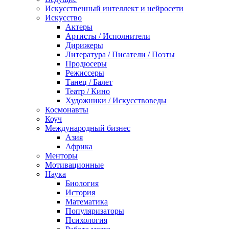
Искусственный интеллект и нейросети
Искусство
Актеры
Артисты / Исполнители
Дирижеры
Литература / Писатели / Поэты
Продюсеры
Режиссеры
Танец / Балет
Театр / Кино
Художники / Искусствоведы
Космонавты
Коуч
Международный бизнес
Азия
Африка
Менторы
Мотивационные
Наука
Биология
История
Математика
Популяризаторы
Психология