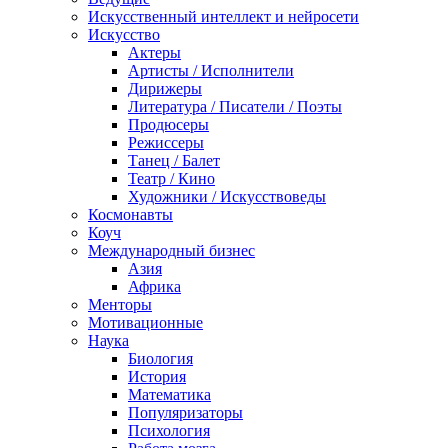
Искусственный интеллект и нейросети
Искусство
Актеры
Артисты / Исполнители
Дирижеры
Литература / Писатели / Поэты
Продюсеры
Режиссеры
Танец / Балет
Театр / Кино
Художники / Искусствоведы
Космонавты
Коуч
Международный бизнес
Азия
Африка
Менторы
Мотивационные
Наука
Биология
История
Математика
Популяризаторы
Психология