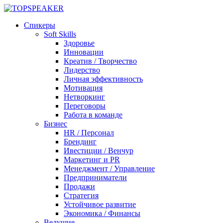
Спикеры
Soft Skills
Здоровье
Инновации
Креатив / Творчество
Лидерство
Личная эффективность
Мотивация
Нетворкинг
Переговоры
Работа в команде
Бизнес
HR / Персонал
Брендинг
Ивестиции / Венчур
Маркетинг и PR
Менеджмент / Управление
Предприниматели
Продажи
Стратегия
Устойчивое развитие
Экономика / Финансы
Ведущие