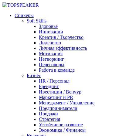
Спикеры
Soft Skills
Здоровье
Инновации
Креатив / Творчество
Лидерство
Личная эффективность
Мотивация
Нетворкинг
Переговоры
Работа в команде
Бизнес
HR / Персонал
Брендинг
Ивестиции / Венчур
Маркетинг и PR
Менеджмент / Управление
Предприниматели
Продажи
Стратегия
Устойчивое развитие
Экономика / Финансы
Ведущие