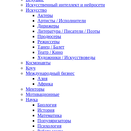
Искусственный интеллект и нейросети
Искусство
Актеры
Артисты / Исполнители
Дирижеры
Литература / Писатели / Поэты
Продюсеры
Режиссеры
Танец / Балет
Театр / Кино
Художники / Искусствоведы
Космонавты
Коуч
Международный бизнес
Азия
Африка
Менторы
Мотивационные
Наука
Биология
История
Математика
Популяризаторы
Психология