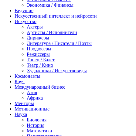
Экономика / Финансы
Ведущие
Искусственный интеллект и нейросети
Искусство
Актеры
Артисты / Исполнители
Дирижеры
Литература / Писатели / Поэты
Продюсеры
Режиссеры
Танец / Балет
Театр / Кино
Художники / Искусствоведы
Космонавты
Коуч
Международный бизнес
Азия
Африка
Менторы
Мотивационные
Наука
Биология
История
Математика