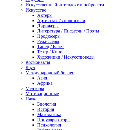
Искусственный интеллект и нейросети
Искусство
Актеры
Артисты / Исполнители
Дирижеры
Литература / Писатели / Поэты
Продюсеры
Режиссеры
Танец / Балет
Театр / Кино
Художники / Искусствоведы
Космонавты
Коуч
Международный бизнес
Азия
Африка
Менторы
Мотивационные
Наука
Биология
История
Математика
Популяризаторы
Психология