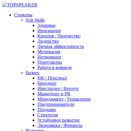
Спикеры
Soft Skills
Здоровье
Инновации
Креатив / Творчество
Лидерство
Личная эффективность
Мотивация
Нетворкинг
Переговоры
Работа в команде
Бизнес
HR / Персонал
Брендинг
Ивестиции / Венчур
Маркетинг и PR
Менеджмент / Управление
Предприниматели
Продажи
Стратегия
Устойчивое развитие
Экономика / Финансы
Ведущие