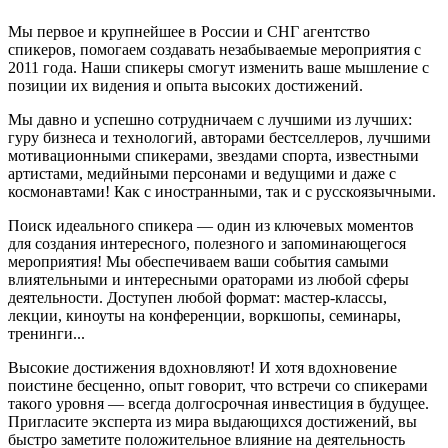
Мы первое и крупнейшее в России и СНГ агентство
спикеров, помогаем создавать незабываемые мероприятия с
2011 года. Наши спикеры смогут изменить ваше мышление с
позиции их видения и опыта высоких достижений.
Мы давно и успешно сотрудничаем с лучшими из лучших:
гуру бизнеса и технологий, авторами бестселлеров, лучшими
мотивационными спикерами, звездами спорта, известными
артистами, медийными персонами и ведущими и даже с
космонавтами! Как с иностранными, так и с русскоязычными.
Поиск идеального спикера — один из ключевых моментов
для создания интересного, полезного и запоминающегося
мероприятия! Мы обеспечиваем ваши события самыми
влиятельными и интересными ораторами из любой сферы
деятельности. Доступен любой формат: мастер-классы,
лекции, киноуты на конференции, воркшопы, семинары,
тренинги...
Высокие достижения вдохновляют! И хотя вдохновение
поистине бесценно, опыт говорит, что встречи со спикерами
такого уровня — всегда долгосрочная инвестиция в будущее.
Пригласите эксперта из мира выдающихся достижений, вы
быстро заметите положительное влияние на деятельность