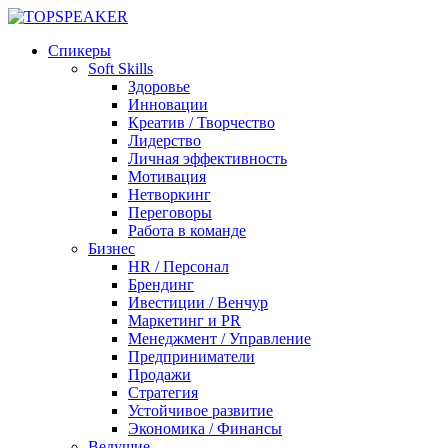
Спикеры
Soft Skills
Здоровье
Инновации
Креатив / Творчество
Лидерство
Личная эффективность
Мотивация
Нетворкинг
Переговоры
Работа в команде
Бизнес
HR / Персонал
Брендинг
Ивестиции / Венчур
Маркетинг и PR
Менеджмент / Управление
Предприниматели
Продажи
Стратегия
Устойчивое развитие
Экономика / Финансы
Ведущие