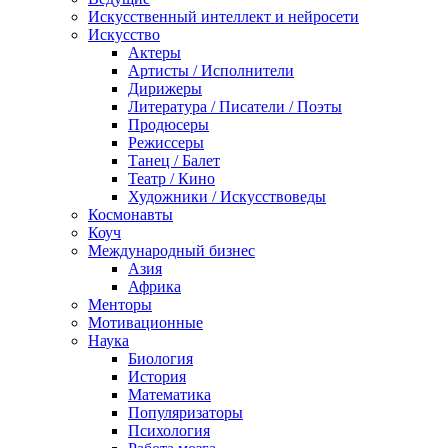
Искусственный интеллект и нейросети
Искусство
Актеры
Артисты / Исполнители
Дирижеры
Литература / Писатели / Поэты
Продюсеры
Режиссеры
Танец / Балет
Театр / Кино
Художники / Искусствоведы
Космонавты
Коуч
Международный бизнес
Азия
Африка
Менторы
Мотивационные
Наука
Биология
История
Математика
Популяризаторы
Психология