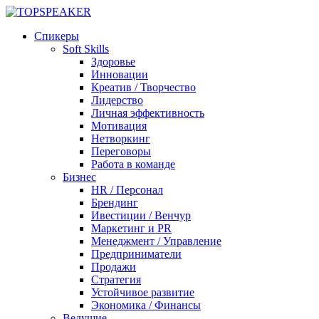
Спикеры
Soft Skills
Здоровье
Инновации
Креатив / Творчество
Лидерство
Личная эффективность
Мотивация
Нетворкинг
Переговоры
Работа в команде
Бизнес
HR / Персонал
Брендинг
Ивестиции / Венчур
Маркетинг и PR
Менеджмент / Управление
Предприниматели
Продажи
Стратегия
Устойчивое развитие
Экономика / Финансы
Ведущие