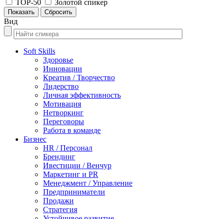
TOP-50
Золотой спикер
Вид
Soft Skills
Здоровье
Инновации
Креатив / Творчество
Лидерство
Личная эффективность
Мотивация
Нетворкинг
Переговоры
Работа в команде
Бизнес
HR / Персонал
Брендинг
Ивестиции / Венчур
Маркетинг и PR
Менеджмент / Управление
Предприниматели
Продажи
Стратегия
Устойчивое развитие