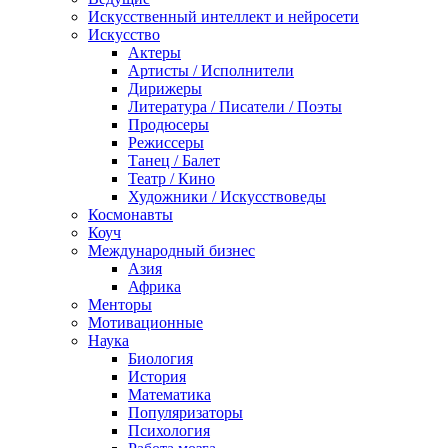
Искусственный интеллект и нейросети
Искусство
Актеры
Артисты / Исполнители
Дирижеры
Литература / Писатели / Поэты
Продюсеры
Режиссеры
Танец / Балет
Театр / Кино
Художники / Искусствоведы
Космонавты
Коуч
Международный бизнес
Азия
Африка
Менторы
Мотивационные
Наука
Биология
История
Математика
Популяризаторы
Психология