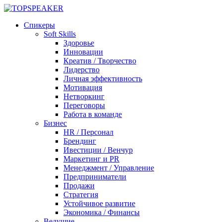
Спикеры
Soft Skills
Здоровье
Инновации
Креатив / Творчество
Лидерство
Личная эффективность
Мотивация
Нетворкинг
Переговоры
Работа в команде
Бизнес
HR / Персонал
Брендинг
Ивестиции / Венчур
Маркетинг и PR
Менеджмент / Управление
Предприниматели
Продажи
Стратегия
Устойчивое развитие
Экономика / Финансы
Ведущие