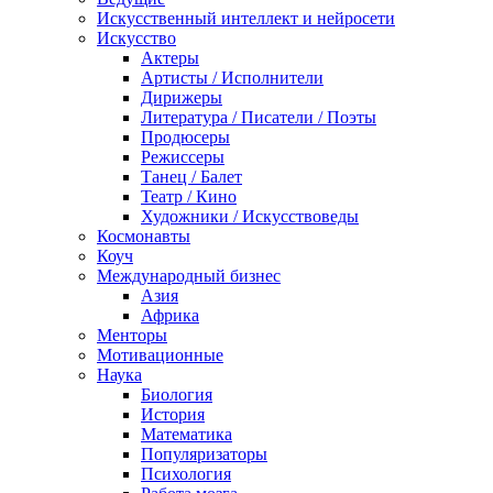
Искусственный интеллект и нейросети
Искусство
Актеры
Артисты / Исполнители
Дирижеры
Литература / Писатели / Поэты
Продюсеры
Режиссеры
Танец / Балет
Театр / Кино
Художники / Искусствоведы
Космонавты
Коуч
Международный бизнес
Азия
Африка
Менторы
Мотивационные
Наука
Биология
История
Математика
Популяризаторы
Психология