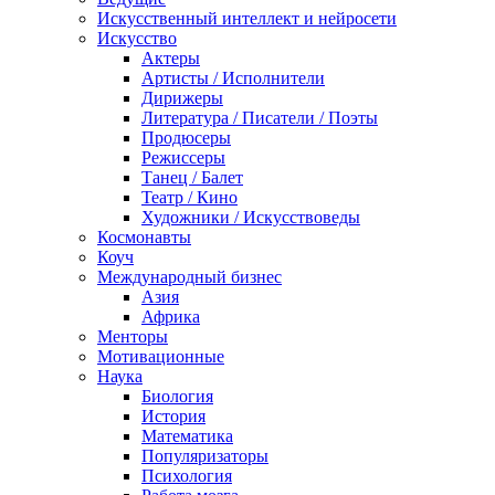
Искусственный интеллект и нейросети
Искусство
Актеры
Артисты / Исполнители
Дирижеры
Литература / Писатели / Поэты
Продюсеры
Режиссеры
Танец / Балет
Театр / Кино
Художники / Искусствоведы
Космонавты
Коуч
Международный бизнес
Азия
Африка
Менторы
Мотивационные
Наука
Биология
История
Математика
Популяризаторы
Психология