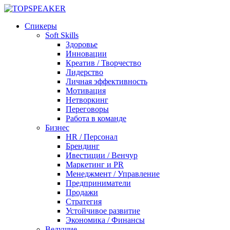
Спикеры
Soft Skills
Здоровье
Инновации
Креатив / Творчество
Лидерство
Личная эффективность
Мотивация
Нетворкинг
Переговоры
Работа в команде
Бизнес
HR / Персонал
Брендинг
Ивестиции / Венчур
Маркетинг и PR
Менеджмент / Управление
Предприниматели
Продажи
Стратегия
Устойчивое развитие
Экономика / Финансы
Ведущие