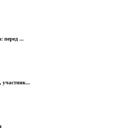
перед ...
участник...
я