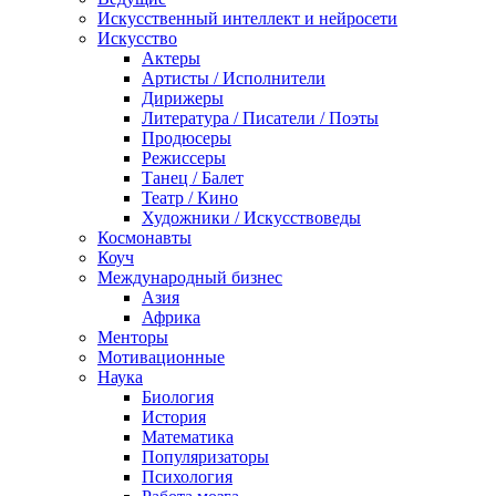
Искусственный интеллект и нейросети
Искусство
Актеры
Артисты / Исполнители
Дирижеры
Литература / Писатели / Поэты
Продюсеры
Режиссеры
Танец / Балет
Театр / Кино
Художники / Искусствоведы
Космонавты
Коуч
Международный бизнес
Азия
Африка
Менторы
Мотивационные
Наука
Биология
История
Математика
Популяризаторы
Психология