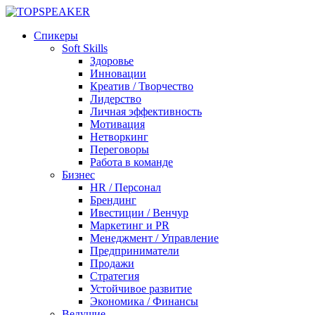
Спикеры
Soft Skills
Здоровье
Инновации
Креатив / Творчество
Лидерство
Личная эффективность
Мотивация
Нетворкинг
Переговоры
Работа в команде
Бизнес
HR / Персонал
Брендинг
Ивестиции / Венчур
Маркетинг и PR
Менеджмент / Управление
Предприниматели
Продажи
Стратегия
Устойчивое развитие
Экономика / Финансы
Ведущие