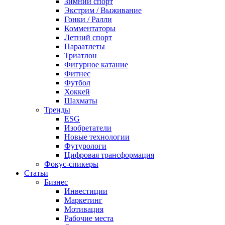
Зимний спорт
Экстрим / Выживание
Гонки / Ралли
Комментаторы
Летний спорт
Параатлеты
Триатлон
Фигурное катание
Фитнес
Футбол
Хоккей
Шахматы
Тренды
ESG
Изобретатели
Новые технологии
Футурологи
Цифровая трансформация
Фокус-спикеры
Статьи
Бизнес
Инвестиции
Маркетинг
Мотивация
Рабочие места