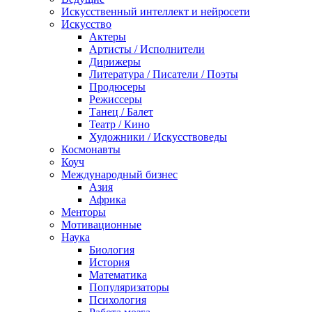
Искусственный интеллект и нейросети
Искусство
Актеры
Артисты / Исполнители
Дирижеры
Литература / Писатели / Поэты
Продюсеры
Режиссеры
Танец / Балет
Театр / Кино
Художники / Искусствоведы
Космонавты
Коуч
Международный бизнес
Азия
Африка
Менторы
Мотивационные
Наука
Биология
История
Математика
Популяризаторы
Психология