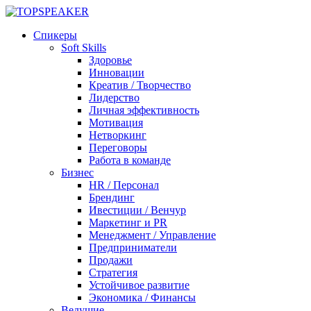
Спикеры
Soft Skills
Здоровье
Инновации
Креатив / Творчество
Лидерство
Личная эффективность
Мотивация
Нетворкинг
Переговоры
Работа в команде
Бизнес
HR / Персонал
Брендинг
Ивестиции / Венчур
Маркетинг и PR
Менеджмент / Управление
Предприниматели
Продажи
Стратегия
Устойчивое развитие
Экономика / Финансы
Ведущие