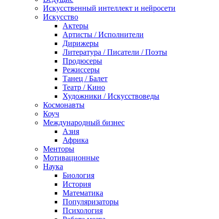
Искусственный интеллект и нейросети
Искусство
Актеры
Артисты / Исполнители
Дирижеры
Литература / Писатели / Поэты
Продюсеры
Режиссеры
Танец / Балет
Театр / Кино
Художники / Искусствоведы
Космонавты
Коуч
Международный бизнес
Азия
Африка
Менторы
Мотивационные
Наука
Биология
История
Математика
Популяризаторы
Психология