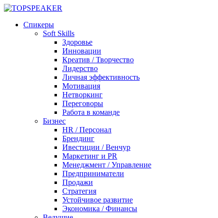
Спикеры
Soft Skills
Здоровье
Инновации
Креатив / Творчество
Лидерство
Личная эффективность
Мотивация
Нетворкинг
Переговоры
Работа в команде
Бизнес
HR / Персонал
Брендинг
Ивестиции / Венчур
Маркетинг и PR
Менеджмент / Управление
Предприниматели
Продажи
Стратегия
Устойчивое развитие
Экономика / Финансы
Ведущие