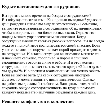
Будьте наставником для сотрудников
Вы тратите много времени на беседы с сотрудниками?
Вы обсуждаете сотни тем: «Как прошли выходные? удался ли
день рождения сына? Вы видели это телешоу?» Возможно,
вы хотите разговаривать с сотрудниками об их личных делах,
чтобы выстроить с ними более тесные связи. Однако этот
подход мешает управленческим отношениям. Когда
обсуждение начинает касаться рабочих вопросов, вы не всегда
можете в полной мере воспользоваться своей властью. Если
у вас есть сложное поручение, вам порой приходится давить
на сотрудника. И в такой ситуации вы внезапно меняете тон
и начинаете серьезно, торопливо, а порой и слишком
эмоционально говорить с ним о работе. И в этот момент
сотрудник вполне может сказать что-то вроде: «Эй, а я думал,
мы друзья?!» И о прежнем взаимопонимании можно забыть
Если вы хотите быть для своих сотрудников мистером
Другом, то можете выпить с ними пива вечером. Однако
на работе вы должны быть боссом. Ваша роль в том, чтобы
сохранять общую сосредоточенность на труде и помогать
каждому показывать наилучшие результаты каждый день.
Решайте конфликтов в коллективе