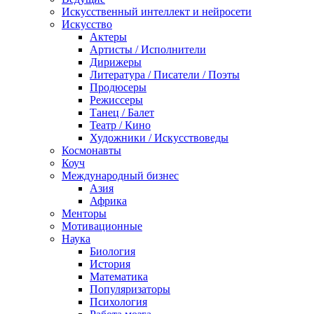
Искусственный интеллект и нейросети
Искусство
Актеры
Артисты / Исполнители
Дирижеры
Литература / Писатели / Поэты
Продюсеры
Режиссеры
Танец / Балет
Театр / Кино
Художники / Искусствоведы
Космонавты
Коуч
Международный бизнес
Азия
Африка
Менторы
Мотивационные
Наука
Биология
История
Математика
Популяризаторы
Психология