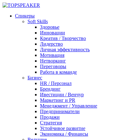
Спикеры
Soft Skills
Здоровье
Инновации
Креатив / Творчество
Лидерство
Личная эффективность
Мотивация
Нетворкинг
Переговоры
Работа в команде
Бизнес
HR / Персонал
Брендинг
Ивестиции / Венчур
Маркетинг и PR
Менеджмент / Управление
Предприниматели
Продажи
Стратегия
Устойчивое развитие
Экономика / Финансы
Ведущие