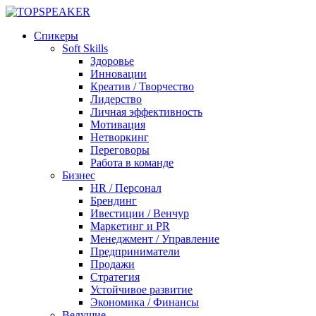
Спикеры
Soft Skills
Здоровье
Инновации
Креатив / Творчество
Лидерство
Личная эффективность
Мотивация
Нетворкинг
Переговоры
Работа в команде
Бизнес
HR / Персонал
Брендинг
Ивестиции / Венчур
Маркетинг и PR
Менеджмент / Управление
Предприниматели
Продажи
Стратегия
Устойчивое развитие
Экономика / Финансы
Ведущие