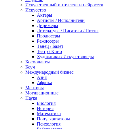
Искусственный интеллект и нейросети
Искусство
Актеры
Артисты / Исполнители
Дирижеры
Литература / Писатели / Поэты
Продюсеры
Режиссеры
Танец / Балет
Театр / Кино
Художники / Искусствоведы
Космонавты
Коуч
Международный бизнес
Азия
Африка
Менторы
Мотивационные
Наука
Биология
История
Математика
Популяризаторы
Психология