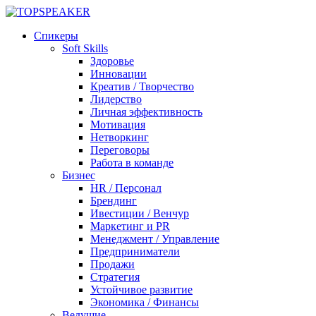
Спикеры
Soft Skills
Здоровье
Инновации
Креатив / Творчество
Лидерство
Личная эффективность
Мотивация
Нетворкинг
Переговоры
Работа в команде
Бизнес
HR / Персонал
Брендинг
Ивестиции / Венчур
Маркетинг и PR
Менеджмент / Управление
Предприниматели
Продажи
Стратегия
Устойчивое развитие
Экономика / Финансы
Ведущие