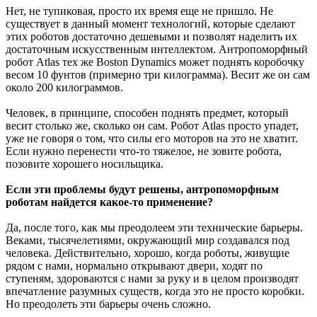
Нет, не тупиковая, просто их время еще не пришло. Не
существует в данный момент технологий, которые сделают
этих роботов достаточно дешевыми и позволят наделить их
достаточным искусственным интеллектом. Антропоморфный
робот Atlas тех же Boston Dynamics может поднять коробочку
весом 10 фунтов (примерно три килограмма). Весит же он сам
около 200 килограммов.
Человек, в принципе, способен поднять предмет, который
весит столько же, сколько он сам. Робот Atlas просто упадет,
уже не говоря о том, что силы его моторов на это не хватит.
Если нужно перенести что-то тяжелое, не зовите робота,
позовите хорошего носильщика.
Если эти проблемы будут решены, антропоморфным
роботам найдется какое-то применение?
Да, после того, как мы преодолеем эти технические барьеры.
Веками, тысячелетиями, окружающий мир создавался под
человека. Действительно, хорошо, когда роботы, живущие
рядом с нами, нормально открывают двери, ходят по
ступеням, здороваются с нами за руку и в целом производят
впечатление разумных существ, когда это не просто коробки.
Но преодолеть эти барьеры очень сложно.