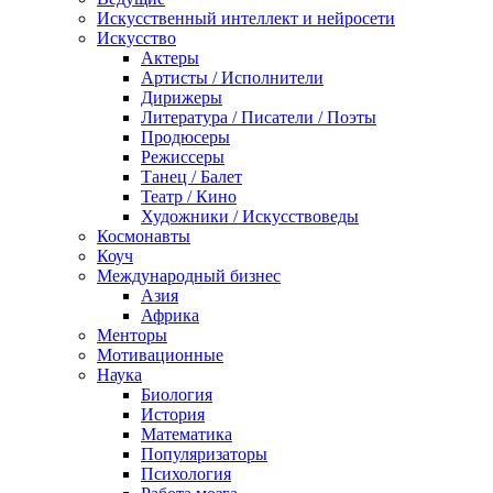
Искусственный интеллект и нейросети
Искусство
Актеры
Артисты / Исполнители
Дирижеры
Литература / Писатели / Поэты
Продюсеры
Режиссеры
Танец / Балет
Театр / Кино
Художники / Искусствоведы
Космонавты
Коуч
Международный бизнес
Азия
Африка
Менторы
Мотивационные
Наука
Биология
История
Математика
Популяризаторы
Психология