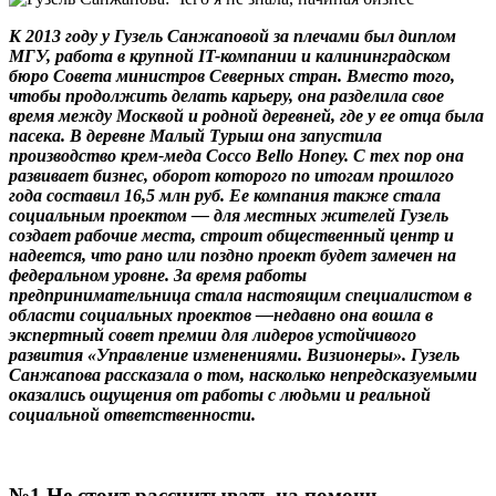
К 2013 году у Гузель Санжаповой за плечами был диплом
МГУ, работа в крупной IT-компании и калининградском
бюро Совета министров Северных стран. Вместо того,
чтобы продолжить делать карьеру, она разделила свое
время между Москвой и родной деревней, где у ее отца была
пасека. В деревне Малый Турыш она запустила
производство крем-меда Cocco Bello Honey. С тех пор она
развивает бизнес, оборот которого по итогам прошлого
года составил 16,5 млн руб. Ее компания также стала
социальным проектом — для местных жителей Гузель
создает рабочие места, строит общественный центр и
надеется, что рано или поздно проект будет замечен на
федеральном уровне. За время работы
предпринимательница стала настоящим специалистом в
области социальных проектов —недавно она вошла в
экспертный совет
премии для лидеров устойчивого
развития «Управление изменениями. Визионеры».
Гузель
Санжапова рассказала о том, насколько непредсказуемыми
оказались ощущения от работы с людьми и реальной
социальной ответственности.
№1 Не стоит рассчитывать на помощь