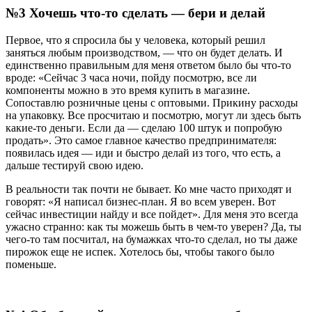
№3 Хочешь что-то сделать — бери и делай
Первое, что я спросила бы у человека, который решил
заняться любым производством, — что он будет делать. И
единственно правильным для меня ответом было бы что-то
вроде: «Сейчас 3 часа ночи, пойду посмотрю, все ли
компоненты можно в это время купить в магазине.
Сопоставлю розничные цены с оптовыми. Прикину расходы
на упаковку. Все просчитаю и посмотрю, могут ли здесь быть
какие-то деньги. Если да — сделаю 100 штук и попробую
продать». Это самое главное качество предпринимателя:
появилась идея — иди и быстро делай из того, что есть, а
дальше тестируй свою идею.
В реальности так почти не бывает. Ко мне часто приходят и
говорят: «Я написал бизнес-план. Я во всем уверен. Вот
сейчас инвестиции найду и все пойдет». Для меня это всегда
ужасно странно: как ты можешь быть в чем-то уверен? Да, ты
чего-то там посчитал, на бумажках что-то сделал, но ты даже
пирожок еще не испек. Хотелось бы, чтобы такого было
поменьше.