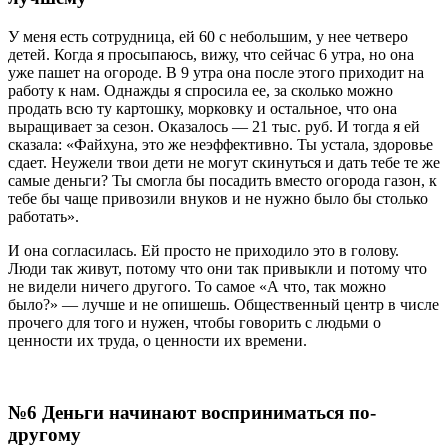
У меня есть сотрудница, ей 60 с небольшим, у нее четверо
детей. Когда я просыпаюсь, вижу, что сейчас 6 утра, но она
уже пашет на огороде. В 9 утра она после этого приходит на
работу к нам. Однажды я спросила ее, за сколько можно
продать всю ту картошку, морковку и остальное, что она
выращивает за сезон. Оказалось — 21 тыс. руб. И тогда я ей
сказала: «Файхуна, это же неэффективно. Ты устала, здоровье
сдает. Неужели твои дети не могут скинуться и дать тебе те же
самые деньги? Ты смогла бы посадить вместо огорода газон, к
тебе бы чаще привозили внуков и не нужно было бы столько
работать».
И она согласилась. Ей просто не приходило это в голову.
Люди так живут, потому что они так привыкли и потому что
не видели ничего другого. То самое «А что, так можно
было?» — лучше и не опишешь. Общественный центр в числе
прочего для того и нужен, чтобы говорить с людьми о
ценности их труда, о ценности их времени.
№6 Деньги начинают восприниматься по-
другому