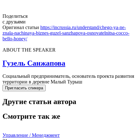
Поделиться
с друзьями
Оригинал статьи
https://incrussia.ru/understand/chego-ya-ne-
znala-nachinaya-biznes-guzel-sanzhapova-osnovatelnitsa-cocco-
bello-honey/
ABOUT THE SPEAKER
Гузель Санжапова
Социальный предприниматель, основатель проекта развития
территории в деревне Малый Турыш
Пригласить спикера
Другие статьи автора
Смотрите так же
Управление / Менеджмент