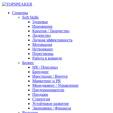
Спикеры
Soft Skills
Здоровье
Инновации
Креатив / Творчество
Лидерство
Личная эффективность
Мотивация
Нетворкинг
Переговоры
Работа в команде
Бизнес
HR / Персонал
Брендинг
Ивестиции / Венчур
Маркетинг и PR
Менеджмент / Управление
Предприниматели
Продажи
Стратегия
Устойчивое развитие
Экономика / Финансы
Ведущие