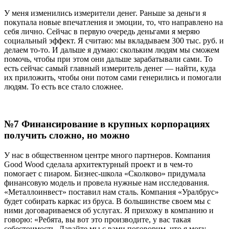
У меня изменились измерители денег. Раньше за деньги я
покупала новые впечатления и эмоции, то, что направлено на
себя лично. Сейчас в первую очередь деньгами я меряю
социальный эффект. Я считаю: мы вкладываем 300 тыс. руб. и
делаем то-то. И дальше я думаю: скольким людям мы сможем
помочь, чтобы при этом они дальше зарабатывали сами. То
есть сейчас самый главный измеритель денег — найти, куда
их приложить, чтобы они потом сами генерились и помогали
людям. То есть все стало сложнее.
№7 Финансирование в крупных корпорациях
получить сложно, но можно
У нас в общественном центре много партнеров. Компания
Good Wood сделала архитектурный проект и в чем-то
помогает с пиаром. Бизнес-школа «Сколково» придумала
финансовую модель и провела нужные нам исследования.
«Металлоинвест» поставил нам сталь. Компания «Уралбрус»
будет собирать каркас из бруса. В большинстве своем мы с
ними договариваемся об услугах. Я прихожу в компанию и
говорю: «Ребята, вы вот это производите, у вас такая
себестоимость. Давайте мы с вами поговорим, что я могу