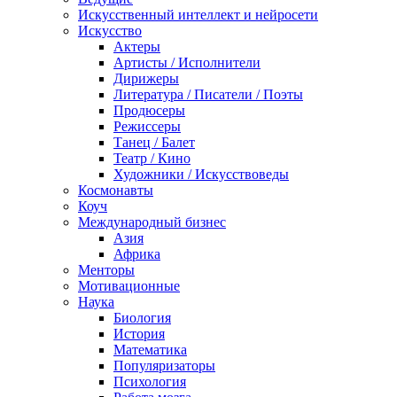
Искусственный интеллект и нейросети
Искусство
Актеры
Артисты / Исполнители
Дирижеры
Литература / Писатели / Поэты
Продюсеры
Режиссеры
Танец / Балет
Театр / Кино
Художники / Искусствоведы
Космонавты
Коуч
Международный бизнес
Азия
Африка
Менторы
Мотивационные
Наука
Биология
История
Математика
Популяризаторы
Психология