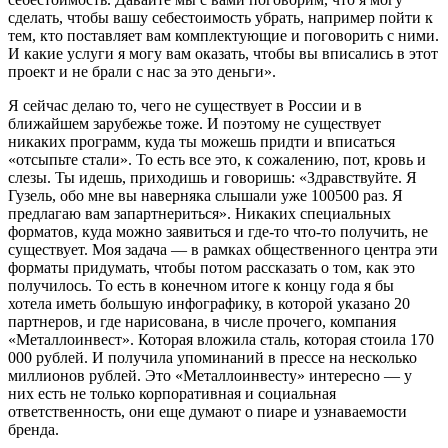
сделать, чтобы вашу себестоимость убрать, например пойти к
тем, кто поставляет вам комплектующие и поговорить с ними.
И какие услуги я могу вам оказать, чтобы вы вписались в этот
проект и не брали с нас за это деньги».
Я сейчас делаю то, чего не существует в России и в
ближайшем зарубежье тоже. И поэтому не существует
никаких программ, куда ты можешь придти и вписаться
«отсыпьте стали». То есть все это, к сожалению, пот, кровь и
слезы. Ты идешь, приходишь и говоришь: «Здравствуйте. Я
Гузель, обо мне вы наверняка слышали уже 100500 раз. Я
предлагаю вам запартнериться». Никаких специальных
форматов, куда можно заявиться и где-то что-то получить, не
существует. Моя задача — в рамках общественного центра эти
форматы придумать, чтобы потом рассказать о том, как это
получилось. То есть в конечном итоге к концу года я бы
хотела иметь большую инфографику, в которой указано 20
партнеров, и где нарисована, в числе прочего, компания
«Металлоинвест». Которая вложила сталь, которая стоила 170
000 рублей. И получила упоминаний в прессе на несколько
миллионов рублей. Это «Металлоинвесту» интересно — у
них есть не только корпоративная и социальная
ответственность, они еще думают о пиаре и узнаваемости
бренда.