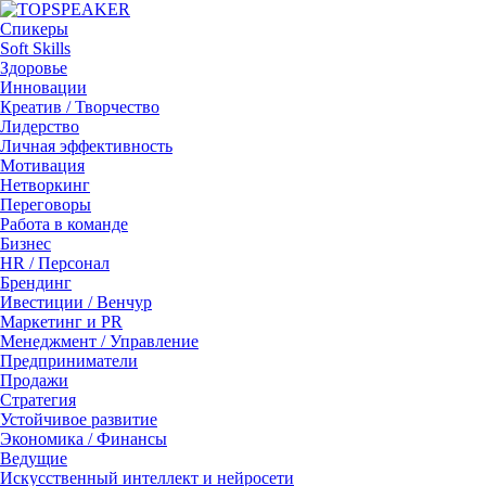
Спикеры
Soft Skills
Здоровье
Инновации
Креатив / Творчество
Лидерство
Личная эффективность
Мотивация
Нетворкинг
Переговоры
Работа в команде
Бизнес
HR / Персонал
Брендинг
Ивестиции / Венчур
Маркетинг и PR
Менеджмент / Управление
Предприниматели
Продажи
Стратегия
Устойчивое развитие
Экономика / Финансы
Ведущие
Искусственный интеллект и нейросети