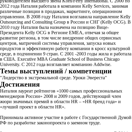
руководителей высшего звена Korn/Ferry International. С 2000 по
2012 года Наталия работала в компании Kelly Services, занимая
различные позиции в продажах, маркетинге, операционном
управлении. В 2008 году Наталия возглавила направление Kelly
Outsourcing and Consulting Group в России и СНГ (Kelly OCG). В
2010 году Наталия была назначена на позицию Вице-
Президента Kelly OCG в Регионе EMEA, отвечая за общее
развитие региона, в том числе внедрение общих сервисных
центров, матричной системы управления, запуска новых
продуктов и эффективную работу компании в кросс культурной
среде, в подчинении 9 стран. C 2001 -2003 годы жила и работала
в США. Executive MBA Graduate School of Business Chicago
University. С 2012 года возглавляет компанию Addwise.
Темы выступлений / компетенции
"Лидерство в экстремальной среде. Уроки Эвереста"
Достижения
Наталия лауреат рейтингов «1000 самых профессиональных
менеджеров России» 2008 и 2009 годов, действующий член
жюри значимых премий в области HR – «HR бренд года» и
«лучший проект в области HR».
Принимала активное участие в работе с Государственной Думой
РФ по разработке законопроекта о заемном труде.