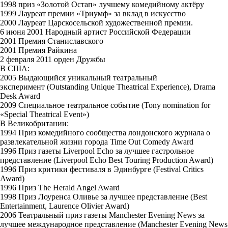
1998 приз «Золотой Остап» лучшему комедийному актёру
1999 Лауреат премии «Триумф» за вклад в искусство
2000 Лауреат Царскосельской художественной премии.
6 июня 2001 Народный артист Российской Федерации
2001 Премия Станиславского
2001 Премия Райкина
2 февраля 2011 орден Дружбы
В США:
2005 Выдающийся уникальный театральный
эксперимент (Outstanding Unique Theatrical Experience), Drama
Desk Award
2009 Специальное театральное событие (Tony nomination for
«Special Theatrical Event»)
В Великобритании:
1994 Приз комедийного сообщества лондонского журнала о
развлекательной жизни города Time Out Comedy Award
1996 Приз газеты Liverpool Echo за лучшее гастрольное
представление (Liverpool Echo Best Touring Production Award)
1996 Приз критики фестиваля в Эдинбурге (Festival Critics
Award)
1996 Приз The Herald Angel Award
1998 Приз Лоуренса Оливье за лучшее представление (Best
Entertainment, Laurence Olivier Award)
2006 Театральный приз газеты Manchester Evening News за
лучшее международное представление (Manchester Evening News