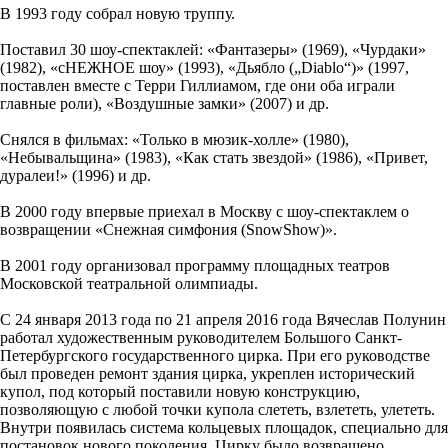
В 1993 году собрал новую труппу.
Поставил 30 шоу-спектаклей: «Фантазеры» (1969), «Чурдаки»
(1982), «сНЕЖНОЕ шоу» (1993), «Дьябло („Diablo“)» (1997,
поставлен вместе с Терри Гиллиамом, где они оба играли
главные роли), «Воздушные замки» (2007) и др.
Снялся в фильмах: «Только в мюзик-холле» (1980),
«Небывальщина» (1983), «Как стать звездой» (1986), «Привет,
дуралеи!» (1996) и др.
В 2000 году впервые приехал в Москву с шоу-спектаклем о
возвращении «Cнежная симфония (SnowShow)».
В 2001 году организовал программу площадных театров
Московской театральной олимпиады.
С 24 января 2013 года по 21 апреля 2016 года Вячеслав Полунин
работал художественным руководителем Большого Санкт-
Петербургского государственного цирка. При его руководстве
был проведен ремонт здания цирка, укреплен исторический
купол, под который поставили новую конструкцию,
позволяющую с любой точки купола слететь, взлететь, улететь.
Внутри появилась система кольцевых площадок, специально для
постановок нового поколения. Цирку было возвращено