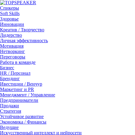
Спикеры
Soft Skills
Здоровье
Инновации
Креатив / Творчество
Лидерство
Личная эффективность
Мотивация
Нетворкинг
Переговоры
Работа в команде
Бизнес
HR / Персонал
Брендинг
Ивестиции / Венчур
Маркетинг и PR
Менеджмент / Управление
Предприниматели
Продажи
Стратегия
Устойчивое развитие
Экономика / Финансы
Ведущие
Искусственный интеллект и нейросети