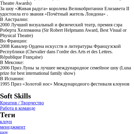
Theatre Awards)
За шоу «Живая радуга» королева Великобритании Елизавета II
удостоила его звания «Почётный житель Лондона» .
В Австралии:
2000 Лучший визуальный и физический театр, премия сэра
Роберта Хелпманна (Sir Robert Helpmann Award, Best Visual or
Physical Theatre)
Во Франции:
2008 Кавалер Ордена искусств и литературы Французской
Республики (Chevalier dans l’ordre des Arts et des Lettres.
République Française)
В Мексике:
2006 Приз Луны за лучшее международное семейное шоу (Luna
prize for best international family show)
В Испании:
1995 Приз «Золотой нос» Международного фестиваля клоунов
Soft Skills
Креатив / Творчество
Работа в команде
Теги
клоун
менеджмент
шоу