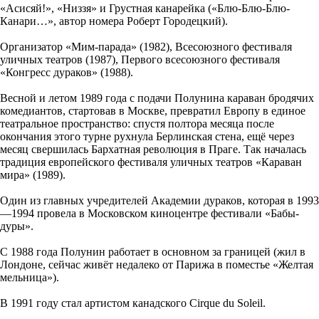
«Асисяй!», «Низзя» и Грустная канарейка («Блю-Блю-Блю-
Канари…», автор номера Роберт Городецкий).
Организатор «Мим-парада» (1982), Всесоюзного фестиваля
уличных театров (1987), Первого всесоюзного фестиваля
«Конгресс дураков» (1988).
Весной и летом 1989 года с подачи Полунина караван бродячих
комедиантов, стартовав в Москве, превратил Европу в единое
театральное пространство: спустя полтора месяца после
окончания этого турне рухнула Берлинская стена, ещё через
месяц свершилась Бархатная революция в Праге. Так началась
традиция европейского фестиваля уличных театров «Караван
мира» (1989).
Один из главных учредителей Академии дураков, которая в 1993
—1994 провела в Московском киноцентре фестивали «Бабы-
дуры».
С 1988 года Полунин работает в основном за границей (жил в
Лондоне, сейчас живёт недалеко от Парижа в поместье «Желтая
мельница»).
В 1991 году стал артистом канадского Cirque du Soleil.