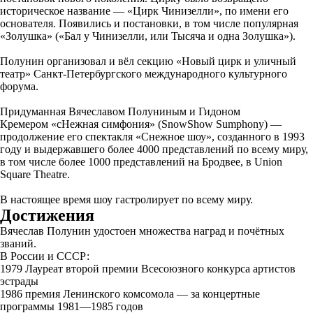
историческое название — «Цирк Чинизелли», по имени его
основателя. Появились и постановки, в том числе популярная
«Золушка» («Бал у Чинизелли, или Тысяча и одна Золушка»).
Полунин организовал и вёл секцию «Новый цирк и уличный
театр» Санкт-Петербургского международного культурного
форума.
Придуманная Вячеславом Полуниным и Гидоном
Кремером «сНежная симфония» (SnowShow Sumphony) —
продолжение его спектакля «Снежное шоу», созданного в 1993
году и выдержавшего более 4000 представлений по всему миру,
в том числе более 1000 представлений на Бродвее, в Union
Square Theatre.
В настоящее время шоу гастролирует по всему миру.
Достижения
Вячеслав Полунин удостоен множества наград и почётных
званий.
В России и СССР:
1979 Лауреат второй премии Всесоюзного конкурса артистов
эстрады
1986 премия Ленинского комсомола — за концертные
программы 1981—1985 годов