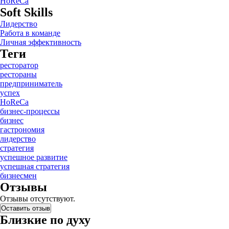
HoReCa
Soft Skills
Лидерство
Работа в команде
Личная эффективность
Теги
ресторатор
рестораны
предприниматель
успех
HoReCa
бизнес-процессы
бизнес
гастрономия
лидерство
стратегия
успешное развитие
успешная стратегия
бизнесмен
Отзывы
Отзывы отсутствуют.
Оставить отзыв
Близкие по духу