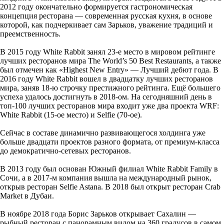
2012 году окончательно формируется гастрономическая
концепция ресторана — современная русская кухня, в основе
которой, как подчеркивает сам Зарьков, уважение традиций и
преемственность.
В 2015 году White Rabbit занял 23-е место в мировом рейтинге
лучших ресторанов мира The World’s 50 Best Restaurants, а также
был отмечен как «Highest New Entry» — Лучший дебют года. В
2016 году White Rabbit вошел в двадцатку лучших ресторанов
мира, заняв 18-ю строчку престижного рейтинга. Ещё большего
успеха удалось достигнуть в 2018-ом. На сегодняшний день в
топ-100 лучших ресторанов мира входит уже два проекта WRF:
White Rabbit (15-ое место) и Selfie (70-ое).
Сейчас в составе динамично развивающегося холдинга уже
больше двадцати проектов разного формата, от премиум-класса
до демократично-сетевых ресторанов.
В 2013 году был основан Южный филиал White Rabbit Family в
Сочи, а в 2017-м компания вышла на международный рынок,
открыв ресторан Selfie Astana. В 2018 был открыт ресторан Crab
Market в Дубаи.
В ноябре 2018 года Борис Зарьков открывает Сахалин —
рыбный ресторан с панорамным видом на 360 градусов в самом