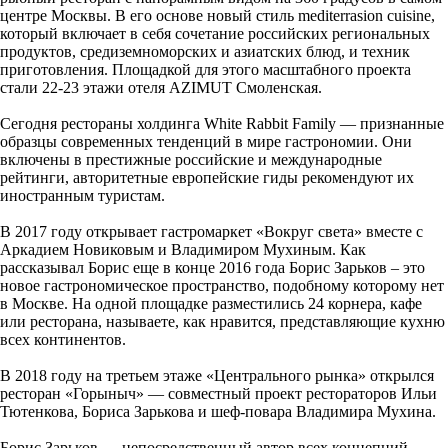
центре Москвы. В его основе новый стиль mediterrasion cuisine,
который включает в себя сочетание российских региональных
продуктов, средиземноморских и азиатских блюд, и техник
приготовления. Площадкой для этого масштабного проекта
стали 22-23 этажи отеля AZIMUT Смоленская.
Сегодня рестораны холдинга White Rabbit Family — признанные
образцы современных тенденций в мире гастрономии. Они
включены в престижные российские и международные
рейтинги, авторитетные европейские гиды рекомендуют их
иностранным туристам.
В 2017 году открывает гастромаркет «Вокруг света» вместе с
Аркадием Новиковым и Владимиром Мухиным. Как
рассказывал Борис еще в конце 2016 года Борис Зарьков – это
новое гастрономическое пространство, подобному которому нет
в Москве. На одной площадке разместились 24 корнера, кафе
или ресторана, называете, как нравится, представляющие кухню
всех континентов.
В 2018 году на третьем этаже «Центрального рынка» открылся
ресторан «Горыныч» — совместный проект рестораторов Ильи
Тютенкова, Бориса Зарькова и шеф-повара Владимира Мухина.
Борис Зарьков — непосредственный автор всех концепций