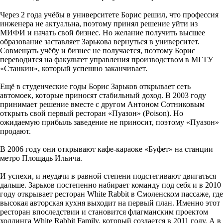
Через 2 года учёбы в университете Борис решил, что профессия
инженера не актуальна, поэтому принял решение уйти из
МИФИ и начать свой бизнес. Но желание получить высшее
образование заставляет Зарькова вернуться в университет.
Совмещать учёбу и бизнес не получается, поэтому Борис
переводится на факультет управления производством в МГТУ
«Станкин», который успешно заканчивает.
Ещё в студенческие годы Борис Зарьков открывает сеть
автомоек, которые приносят стабильный доход. В 2003 году
принимает решение вместе с другом Антоном Сотниковым
открыть свой первый ресторан «Пуазон» (Poison). Но
ожидаемую прибыль заведение не приносит, поэтому «Пуазон»
продают.
В 2006 году они открывают кафе-караоке «Буфет» на станции
метро Площадь Ильича.
И успехи, и неудачи в равной степени подстегивают двигаться
дальше. Зарьков постепенно набирает команду под себя и в 2010
году открывает ресторан White Rabbit в Смоленском пассаже, где
высокая авторская кухня выходит на первый план. Именно этот
ресторан впоследствии и становится флагманским проектом
холдинга White Rabbit Family, который создается в 2011 году. А в