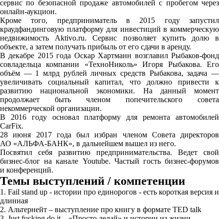
сервис по безопасной продаже автомобилей с пробегом через
онлайн-аукцион.
Кроме того, предприниматель в 2015 году запустил
краудфандинговую платформу для инвестиций в коммерческую
недвижимость Aktivo.ru. Сервис позволяет купить долю в
объекте, а затем получать прибыль от его сдачи в аренду.
В декабре 2015 года Оскар Хартманн возглавил Рыбаков-фонд
совладельца компании «ТехноНиколь» Игоря Рыбакова. Его
объём — 1 млрд рублей личных средств Рыбакова, задача —
увеличивать социальный капитал, что должно привести к
развитию национальной экономики. На данный момент
продолжает быть членом попечительского совета
некоммерческой организации.
В 2016 году основал платформу для ремонта автомобилей
CarFix.
28 июня 2017 года был избран членом Совета директоров
АО «АЛЬФА-БАНК», в дальнейшем вышел из него.
Посвятил себя развитию предпринимательства. Ведет свой
бизнес-блог на канале Youtube. Частый гость бизнес-форумов
и конференций.
Темы выступлений / компетенции
1. Fail stand up - истории про единорогов - есть короткая версия и
длинная
2. Альтернейт – выступление про книгу в формате TED talk
3. Just fucking do it – «Просто делай» и истории из жизни