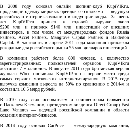
В 2008 году основал онлайн шопинг-клуб KupiVIP.ru,
продающий одежду мировых брендов со скидками — ведущую
российскую интернет-компанию в индустрии моды. За шесть
лет KupiVIP.ru пришел к годовой выручке около
$200 млн. и привлек $140 млн. инвестиций от внешних
инвесторов, в том числе, от международных фондов Russia
Partners, Accel Partners, Mangrove Capital Partners и Balderton
Capital. В частности, в апреле 2011 года компания привлекла
рекордные для российского рынка 55 млн долларов инвестиций.
В компании работает более 800 человек, а количество
зарегистрированных пользователей сервисов KupiVIP.ru
достигло 7 миллионов. В августе 2011 года британская версия
журнала Wired поставила KupiVIP.ru на первое место среди
самых горячих московских интернет-стартапов. В 2015 году
выручка компании выросла на 50% по сравнению с 2014-м и
составила 16,5 млрд рублей.
В 2010 году стал основателем и соинвестором (совместно
с Паскалем Клеманом, президентом холдинга Direct Group) Fast
Lane Ventures — ведущей российской компании в области
создания интернет-бизнесов.
В 2014 году основал CarPrice — международную компания,